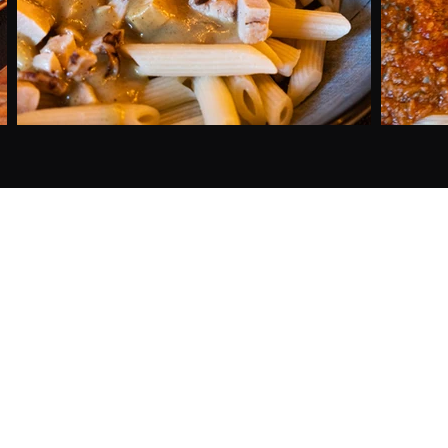
Contactgegevens
0494 99 55 14
roadhouse.foodbarn@gmail.com
8680 Koekelare