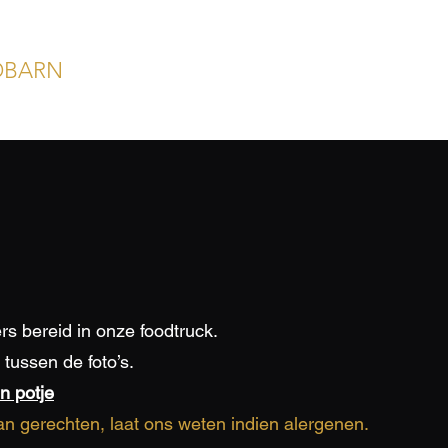
DBARN
s bereid in onze foodtruck.
tussen de foto’s.
n potje
n gerechten, laat ons weten indien alergenen.